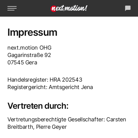
La
Impressum
Kreativagentur
next.motion OHG
IT-Systemhaus
Gagarinstraße 92
07545 Gera
Unsere Welt
Handelsregister: HRA 202543
Referenzen
Registergericht: Amtsgericht Jena
Jobs
Vertreten durch:
Vertretungsberechtigte Gesellschafter: Carsten
Lass uns reden
Breitbarth, Pierre Geyer