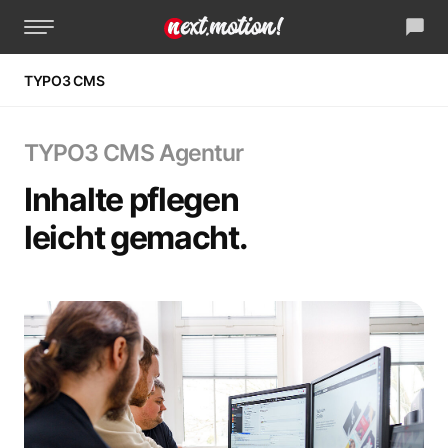
La
TYPO3 CMS
zur Startseite
Kreativagentur
TYPO3 CMS Agentur
IT-Systemhaus
Inhalte pflegen
Unsere Welt
leicht gemacht.
Referenzen
Jobs
Lass uns reden