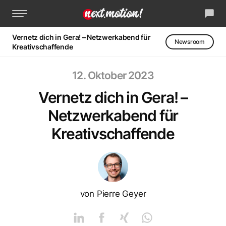
La
Vernetz dich in Gera! – Netzwerkabend für
Newsroom
Kreativschaffende
zur Startseite
Kreativagentur
12. Oktober 2023
IT-Systemhaus
Vernetz dich in Gera! –
Unsere Welt
Netzwerkabend für
Kreativschaffende
Referenzen
Jobs
von Pierre Geyer
Lass uns reden
Linked IN
Facebook
XING
WhatsApp